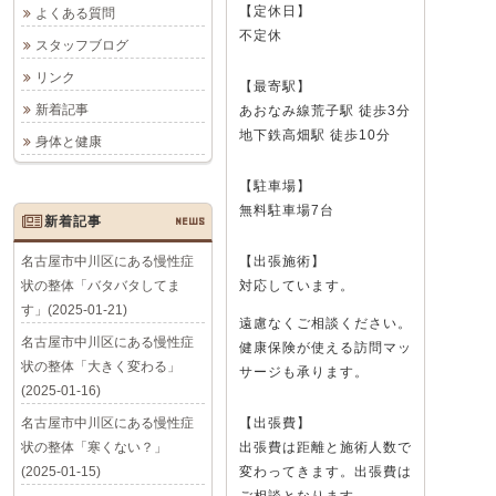
【定休日】
よくある質問
不定休
スタッフブログ
リンク
【最寄駅】
新着記事
あおなみ線荒子駅 徒歩3分
地下鉄高畑駅 徒歩10分
身体と健康
【駐車場】
無料駐車場7台
新着記事
NEWS
名古屋市中川区にある慢性症
【出張施術】
状の整体「バタバタしてま
対応しています。
す」(2025-01-21)
遠慮なくご相談ください。
名古屋市中川区にある慢性症
健康保険が使える訪問マッ
状の整体「大きく変わる」
サージも承ります。
(2025-01-16)
名古屋市中川区にある慢性症
【出張費】
状の整体「寒くない？」
出張費は距離と施術人数で
(2025-01-15)
変わってきます。出張費は