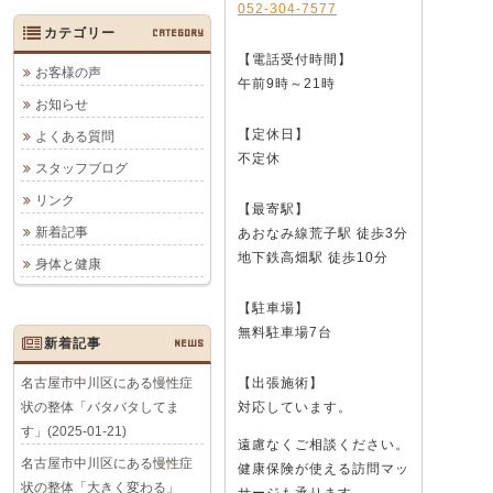
052-304-7577
カテゴリー
CATEGORY
【電話受付時間】
お客様の声
午前9時～21時
お知らせ
【定休日】
よくある質問
不定休
スタッフブログ
リンク
【最寄駅】
新着記事
あおなみ線荒子駅 徒歩3分
地下鉄高畑駅 徒歩10分
身体と健康
【駐車場】
無料駐車場7台
新着記事
NEWS
名古屋市中川区にある慢性症
【出張施術】
状の整体「バタバタしてま
対応しています。
す」(2025-01-21)
遠慮なくご相談ください。
名古屋市中川区にある慢性症
健康保険が使える訪問マッ
状の整体「大きく変わる」