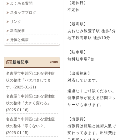
【定休日】
よくある質問
不定休
スタッフブログ
リンク
【最寄駅】
新着記事
あおなみ線荒子駅 徒歩3分
地下鉄高畑駅 徒歩10分
身体と健康
【駐車場】
無料駐車場7台
新着記事
NEWS
名古屋市中川区にある慢性症
【出張施術】
状の整体「バタバタしてま
対応しています。
す」(2025-01-21)
遠慮なくご相談ください。
名古屋市中川区にある慢性症
健康保険が使える訪問マッ
状の整体「大きく変わる」
サージも承ります。
(2025-01-16)
名古屋市中川区にある慢性症
【出張費】
状の整体「寒くない？」
出張費は距離と施術人数で
(2025-01-15)
変わってきます。出張費は
ご相談となります。