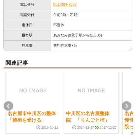
電話番号
052-304-7577
電話受付
午前9時～21時
定休日
不定休
最寄駅
あおなみ線荒子駅から徒歩3分
駐車場
無料駐車場7台
関連記事
名古屋市中川区の整体
中川区の名古屋整体
名古
「施術を受ける」
院 「りんごと柿」
慢性
院っ
2019-10-11
2014-11-17
2017-12-27