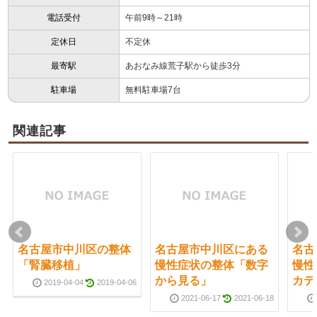
電話受付
午前9時～21時
定休日
不定休
最寄駅
あおなみ線荒子駅から徒歩3分
駐車場
無料駐車場7台
関連記事
名古屋市中川区の整体
名古屋市中川区にある
名古
「腎臓移植」
慢性症状の整体「数字
慢性
から見る」
カテ
2019-04-04
2019-04-06
2021-06-17
2021-06-18