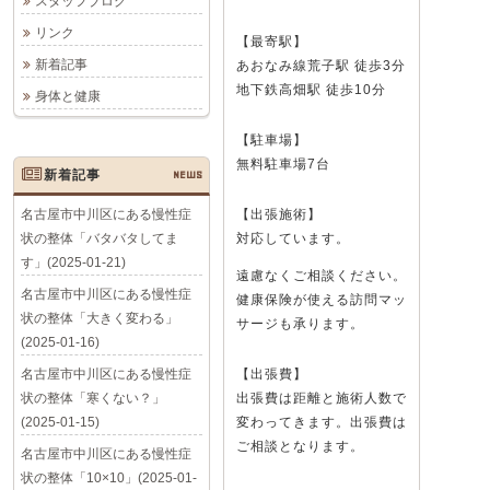
スタッフブログ
リンク
【最寄駅】
新着記事
あおなみ線荒子駅 徒歩3分
地下鉄高畑駅 徒歩10分
身体と健康
【駐車場】
無料駐車場7台
新着記事
NEWS
名古屋市中川区にある慢性症
【出張施術】
状の整体「バタバタしてま
対応しています。
す」(2025-01-21)
遠慮なくご相談ください。
名古屋市中川区にある慢性症
健康保険が使える訪問マッ
状の整体「大きく変わる」
サージも承ります。
(2025-01-16)
名古屋市中川区にある慢性症
【出張費】
状の整体「寒くない？」
出張費は距離と施術人数で
(2025-01-15)
変わってきます。出張費は
ご相談となります。
名古屋市中川区にある慢性症
状の整体「10×10」(2025-01-