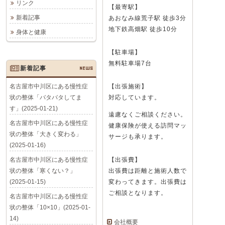
リンク
【最寄駅】
新着記事
あおなみ線荒子駅 徒歩3分
地下鉄高畑駅 徒歩10分
身体と健康
【駐車場】
無料駐車場7台
新着記事
NEWS
名古屋市中川区にある慢性症
【出張施術】
状の整体「バタバタしてま
対応しています。
す」(2025-01-21)
遠慮なくご相談ください。
名古屋市中川区にある慢性症
健康保険が使える訪問マッ
状の整体「大きく変わる」
サージも承ります。
(2025-01-16)
名古屋市中川区にある慢性症
【出張費】
状の整体「寒くない？」
出張費は距離と施術人数で
(2025-01-15)
変わってきます。出張費は
ご相談となります。
名古屋市中川区にある慢性症
状の整体「10×10」(2025-01-
14)
会社概要