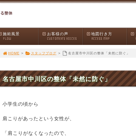
施術風景
お客様の声
地図行き方
FLOW
CUSTOMER'S VOICES
ACCESS MAP
HOME
>
スタッフブログ
>
名古屋市中川区の整体「未然に防ぐ」
名古屋市中川区の整体「未然に防ぐ」
小学生の頃から
肩こりがあったという女性が、
「肩こりがなくなったので、