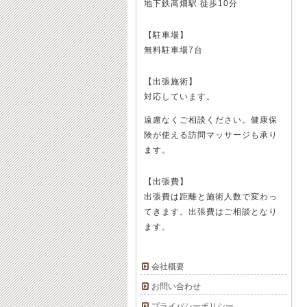
地下鉄高畑駅 徒歩10分
【駐車場】
無料駐車場7台
【出張施術】
対応しています。
遠慮なくご相談ください。健康保
険が使える訪問マッサージも承り
ます。
【出張費】
出張費は距離と施術人数で変わっ
てきます。出張費はご相談となり
ます。
会社概要
お問い合わせ
プライバシーポリシー