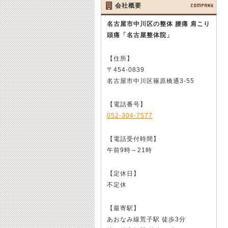
会社概要
COMPANY
名古屋市中川区の整体 腰痛 肩こり
頭痛
「名古屋整体院」
【住所】
〒454-0839
名古屋市中川区篠原橋通3-55
【電話番号】
052-304-7577
【電話受付時間】
午前9時～21時
【定休日】
不定休
【最寄駅】
あおなみ線荒子駅 徒歩3分