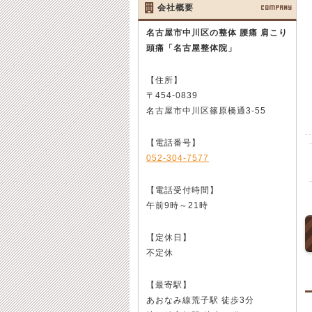
会社概要
COMPANY
名古屋市中川区の整体 腰痛 肩こり
頭痛
「名古屋整体院」
【住所】
〒454-0839
名古屋市中川区篠原橋通3-55
【電話番号】
052-304-7577
【電話受付時間】
午前9時～21時
【定休日】
不定休
【最寄駅】
あおなみ線荒子駅 徒歩3分