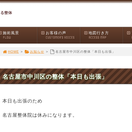
施術風景
お客様の声
地図行き方
FLOW
CUSTOMER'S VOICES
ACCESS MAP
HOME
>
お知らせ
>
名古屋市中川区の整体「本日も出張」
名古屋市中川区の整体「本日も出張」
本日も出張のため
名古屋整体院は休みになります。