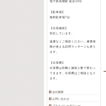
地下鉄高畑駅 徒歩10分
【駐車場】
無料駐車場7台
【出張施術】
対応しています。
遠慮なくご相談ください。健康保
険が使える訪問マッサージも承り
ます。
【出張費】
出張費は距離と施術人数で変わっ
てきます。出張費はご相談となり
ます。
会社概要
お問い合わせ
プライバシーポリシー