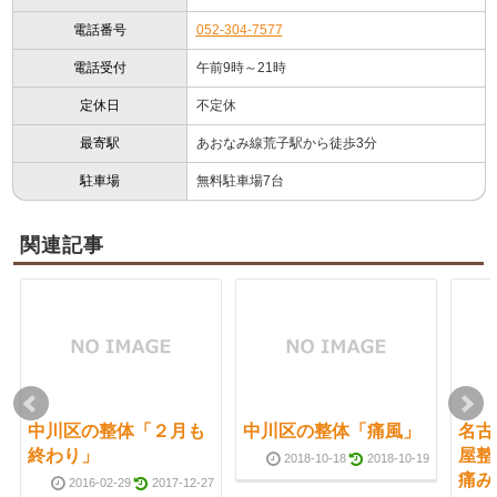
電話番号
052-304-7577
電話受付
午前9時～21時
定休日
不定休
最寄駅
あおなみ線荒子駅から徒歩3分
駐車場
無料駐車場7台
関連記事
中川区の整体「２月も
中川区の整体「痛風」
名古
終わり」
屋
2018-10-18
2018-10-19
痛み
2016-02-29
2017-12-27