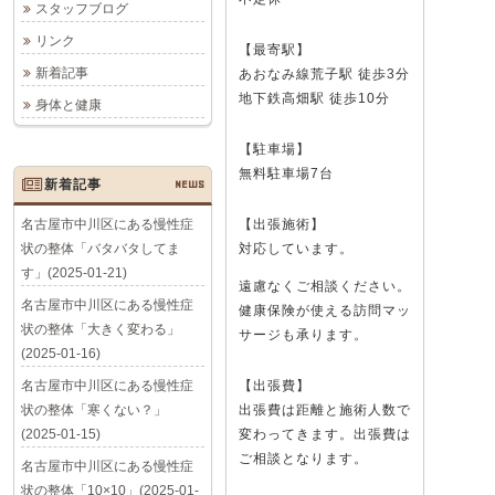
スタッフブログ
リンク
【最寄駅】
新着記事
あおなみ線荒子駅 徒歩3分
地下鉄高畑駅 徒歩10分
身体と健康
【駐車場】
無料駐車場7台
新着記事
NEWS
名古屋市中川区にある慢性症
【出張施術】
状の整体「バタバタしてま
対応しています。
す」(2025-01-21)
遠慮なくご相談ください。
名古屋市中川区にある慢性症
健康保険が使える訪問マッ
状の整体「大きく変わる」
サージも承ります。
(2025-01-16)
名古屋市中川区にある慢性症
【出張費】
状の整体「寒くない？」
出張費は距離と施術人数で
(2025-01-15)
変わってきます。出張費は
ご相談となります。
名古屋市中川区にある慢性症
状の整体「10×10」(2025-01-