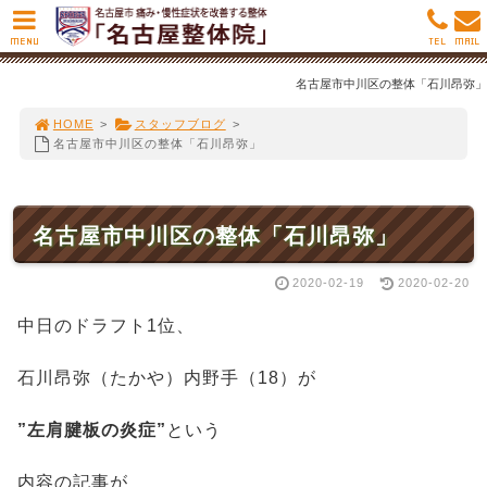
MENU
TEL
MAIL
名古屋市中川区の整体「石川昂弥」
HOME
>
スタッフブログ
>
名古屋市中川区の整体「石川昂弥」
名古屋市中川区の整体「石川昂弥」
2020-02-19
2020-02-20
中日のドラフト1位、
石川昂弥（たかや）内野手（18）が
”左肩腱板の炎症”
という
内容の記事が