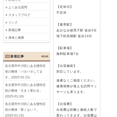
【定休日】
よくある質問
不定休
スタッフブログ
リンク
【最寄駅】
新着記事
あおなみ線荒子駅 徒歩3分
地下鉄高畑駅 徒歩10分
身体と健康
【駐車場】
無料駐車場7台
新着記事
NEWS
名古屋市中川区にある慢性症
【出張施術】
状の整体「バタバタしてま
対応しています。
す」(2025-01-21)
遠慮なくご相談ください。
名古屋市中川区にある慢性症
健康保険が使える訪問マッ
状の整体「大きく変わる」
サージも承ります。
(2025-01-16)
名古屋市中川区にある慢性症
【出張費】
状の整体「寒くない？」
出張費は距離と施術人数で
(2025-01-15)
変わってきます。出張費は