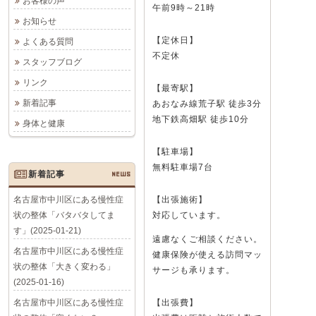
お客様の声
午前9時～21時
お知らせ
【定休日】
よくある質問
不定休
スタッフブログ
リンク
【最寄駅】
新着記事
あおなみ線荒子駅 徒歩3分
地下鉄高畑駅 徒歩10分
身体と健康
【駐車場】
無料駐車場7台
新着記事
NEWS
名古屋市中川区にある慢性症
【出張施術】
状の整体「バタバタしてま
対応しています。
す」(2025-01-21)
遠慮なくご相談ください。
名古屋市中川区にある慢性症
健康保険が使える訪問マッ
状の整体「大きく変わる」
サージも承ります。
(2025-01-16)
名古屋市中川区にある慢性症
【出張費】