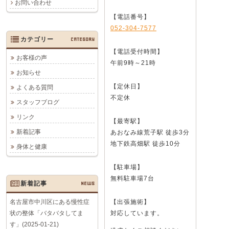
お問い合わせ
【電話番号】
052-304-7577
カテゴリー
CATEGORY
【電話受付時間】
お客様の声
午前9時～21時
お知らせ
【定休日】
よくある質問
不定休
スタッフブログ
リンク
【最寄駅】
新着記事
あおなみ線荒子駅 徒歩3分
地下鉄高畑駅 徒歩10分
身体と健康
【駐車場】
無料駐車場7台
新着記事
NEWS
名古屋市中川区にある慢性症
【出張施術】
状の整体「バタバタしてま
対応しています。
す」(2025-01-21)