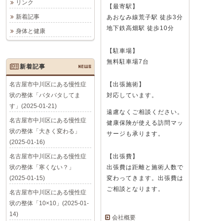
リンク
【最寄駅】
新着記事
あおなみ線荒子駅 徒歩3分
地下鉄高畑駅 徒歩10分
身体と健康
【駐車場】
無料駐車場7台
新着記事
NEWS
名古屋市中川区にある慢性症
【出張施術】
状の整体「バタバタしてま
対応しています。
す」(2025-01-21)
遠慮なくご相談ください。
名古屋市中川区にある慢性症
健康保険が使える訪問マッ
状の整体「大きく変わる」
サージも承ります。
(2025-01-16)
名古屋市中川区にある慢性症
【出張費】
状の整体「寒くない？」
出張費は距離と施術人数で
(2025-01-15)
変わってきます。出張費は
ご相談となります。
名古屋市中川区にある慢性症
状の整体「10×10」(2025-01-
14)
会社概要