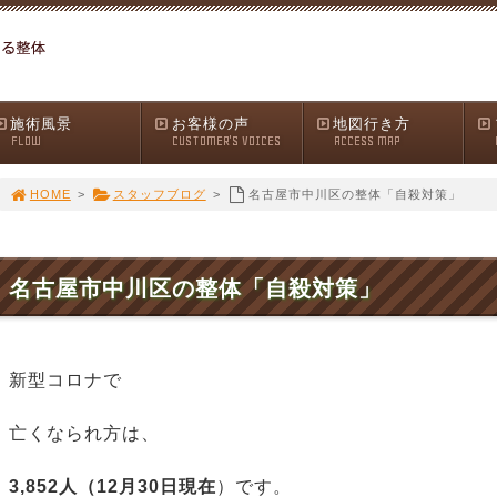
施術風景
お客様の声
地図行き方
FLOW
CUSTOMER'S VOICES
ACCESS MAP
HOME
>
スタッフブログ
>
名古屋市中川区の整体「自殺対策」
名古屋市中川区の整体「自殺対策」
新型コロナで
亡くなられ方は、
3,852人（12月30日現在
）です。