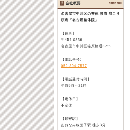
会社概要
COMPANY
名古屋市中川区の整体 腰痛 肩こり
頭痛
「名古屋整体院」
【住所】
〒454-0839
名古屋市中川区篠原橋通3-55
【電話番号】
052-304-7577
【電話受付時間】
午前9時～21時
【定休日】
不定休
【最寄駅】
あおなみ線荒子駅 徒歩3分