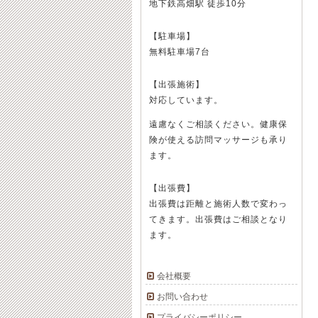
地下鉄高畑駅 徒歩10分
【駐車場】
無料駐車場7台
【出張施術】
対応しています。
遠慮なくご相談ください。健康保
険が使える訪問マッサージも承り
ます。
【出張費】
出張費は距離と施術人数で変わっ
てきます。出張費はご相談となり
ます。
会社概要
お問い合わせ
プライバシーポリシー