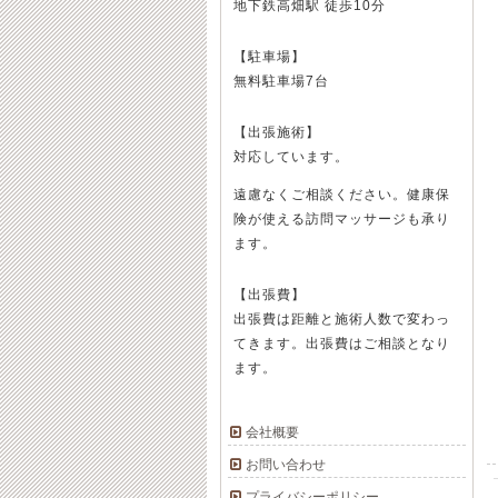
地下鉄高畑駅 徒歩10分
【駐車場】
無料駐車場7台
【出張施術】
対応しています。
遠慮なくご相談ください。健康保
険が使える訪問マッサージも承り
ます。
【出張費】
出張費は距離と施術人数で変わっ
てきます。出張費はご相談となり
ます。
会社概要
お問い合わせ
プライバシーポリシー