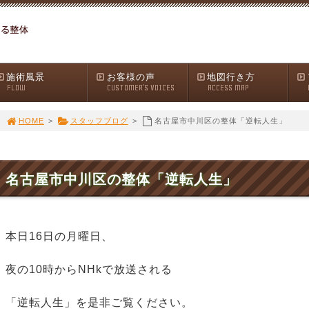
施術風景
お客様の声
地図行き方
FLOW
CUSTOMER'S VOICES
ACCESS MAP
HOME
>
スタッフブログ
>
名古屋市中川区の整体「逆転人生」
名古屋市中川区の整体「逆転人生」
本日16日の月曜日、
夜の10時からNHkで放送される
「逆転人生」を是非ご覧ください。