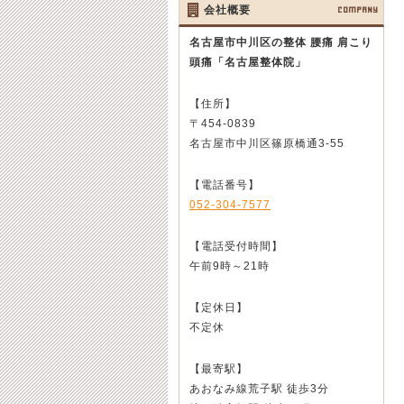
会社概要
COMPANY
名古屋市中川区の整体 腰痛 肩こり
頭痛
「名古屋整体院」
【住所】
〒454-0839
名古屋市中川区篠原橋通3-55
【電話番号】
052-304-7577
【電話受付時間】
午前9時～21時
【定休日】
不定休
【最寄駅】
あおなみ線荒子駅 徒歩3分