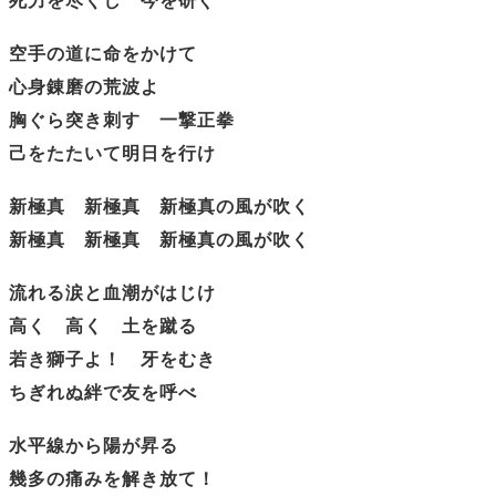
死力を尽くし 今を研ぐ
空手の道に命をかけて
心身錬磨の荒波よ
胸ぐら突き刺す 一撃正拳
己をたたいて明日を行け
新極真 新極真 新極真の風が吹く
新極真 新極真 新極真の風が吹く
流れる涙と血潮がはじけ
高く 高く 土を蹴る
若き獅子よ！ 牙をむき
ちぎれぬ絆で友を呼べ
水平線から陽が昇る
幾多の痛みを解き放て！