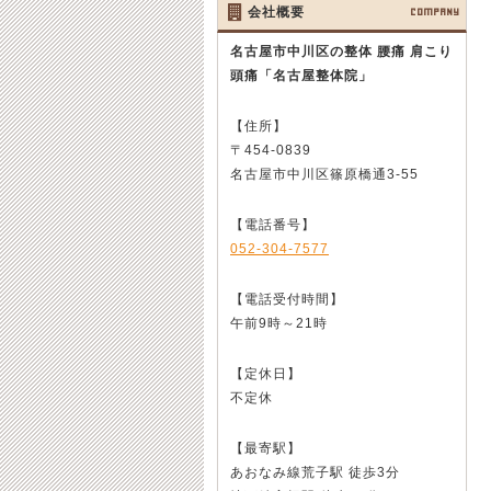
会社概要
COMPANY
名古屋市中川区の整体 腰痛 肩こり
頭痛
「名古屋整体院」
【住所】
〒454-0839
名古屋市中川区篠原橋通3-55
【電話番号】
052-304-7577
【電話受付時間】
午前9時～21時
【定休日】
不定休
【最寄駅】
あおなみ線荒子駅 徒歩3分