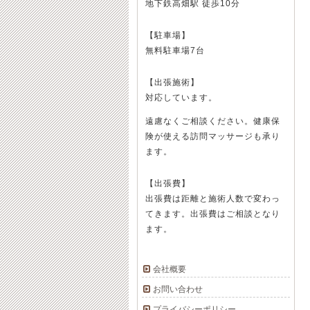
地下鉄高畑駅 徒歩10分
【駐車場】
無料駐車場7台
【出張施術】
対応しています。
遠慮なくご相談ください。健康保
険が使える訪問マッサージも承り
ます。
【出張費】
出張費は距離と施術人数で変わっ
てきます。出張費はご相談となり
ます。
会社概要
お問い合わせ
プライバシーポリシー