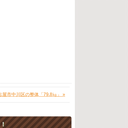
古屋市中川区の整体「79.8㎏」 »
ト！