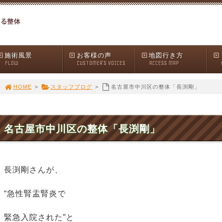
施術風景
お客様の声
地図行き方
FLOW
CUSTOMER'S VOICES
ACCESS MAP
HOME
>
スタッフブログ
>
名古屋市中川区の整体「長渕剛」
名古屋市中川区の整体「長渕剛」
長渕剛さんが、
“急性腎盂腎炎で
緊急入院された”と