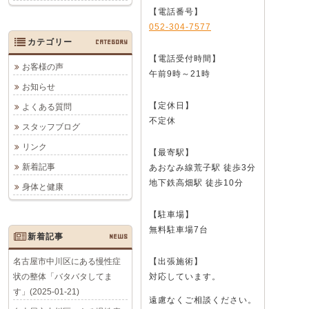
【電話番号】
052-304-7577
カテゴリー
CATEGORY
【電話受付時間】
お客様の声
午前9時～21時
お知らせ
【定休日】
よくある質問
不定休
スタッフブログ
リンク
【最寄駅】
新着記事
あおなみ線荒子駅 徒歩3分
地下鉄高畑駅 徒歩10分
身体と健康
【駐車場】
無料駐車場7台
新着記事
NEWS
名古屋市中川区にある慢性症
【出張施術】
状の整体「バタバタしてま
対応しています。
す」(2025-01-21)
遠慮なくご相談ください。