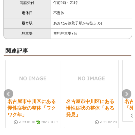
電話受付
午前9時～21時
定休日
不定休
最寄駅
あおなみ線荒子駅から徒歩3分
駐車場
無料駐車場7台
関連記事
名古屋市中川区にある
名古屋市中川区にある
名古
慢性症状の整体「ワク
慢性症状の整体「ある
「外
ワク年」
発見」
2023-01-01
2023-01-02
2021-02-20