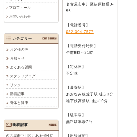
名古屋市中川区篠原橋通3-
プロフィール
55
お問い合わせ
【電話番号】
052-304-7577
カテゴリー
CATEGORY
【電話受付時間】
お客様の声
午前9時～21時
お知らせ
【定休日】
よくある質問
不定休
スタッフブログ
リンク
【最寄駅】
新着記事
あおなみ線荒子駅 徒歩3分
地下鉄高畑駅 徒歩10分
身体と健康
【駐車場】
無料駐車場7台
新着記事
NEWS
名古屋市中川区にある慢性症
【出張施術】