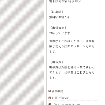
地下鉄高畑駅 徒歩10分
【駐車場】
無料駐車場7台
【出張施術】
対応しています。
遠慮なくご相談ください。健康保
険が使える訪問マッサージも承り
ます。
【出張費】
出張費は距離と施術人数で変わっ
てきます。出張費はご相談となり
ます。
会社概要
お問い合わせ
プライバシーポリシー