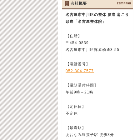
会社概要
COMPANY
名古屋市中川区の整体 腰痛 肩こり
頭痛
「名古屋整体院」
【住所】
〒454-0839
名古屋市中川区篠原橋通3-55
【電話番号】
052-304-7577
【電話受付時間】
午前9時～21時
【定休日】
不定休
【最寄駅】
あおなみ線荒子駅 徒歩3分