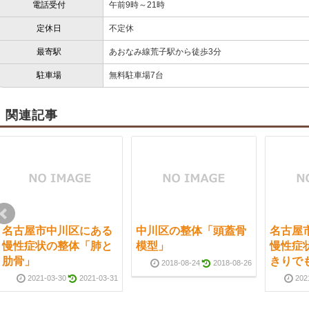
電話受付
午前9時～21時
定休日
不定休
最寄駅
あおなみ線荒子駅から徒歩3分
駐車場
無料駐車場7台
関連記事
名古屋市中川区にある
中川区の整体「頭蓋骨
名古屋
慢性症状の整体「肺と
模型」
慢性症
肋骨」
きりで
2018-08-24
2018-08-26
2021-03-30
2021-03-31
202