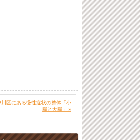
中川区にある慢性症状の整体「小
腸と大腸」 »