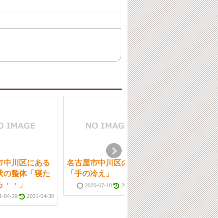
市中川区にある
名古屋市中川区の整体
名古屋市中川区
状の整体「寝た
「手の冷え」
院 「脳梗塞後
も・・」
2020-07-10
2020-07-11
2014-07-15
1-04-29
2021-04-30