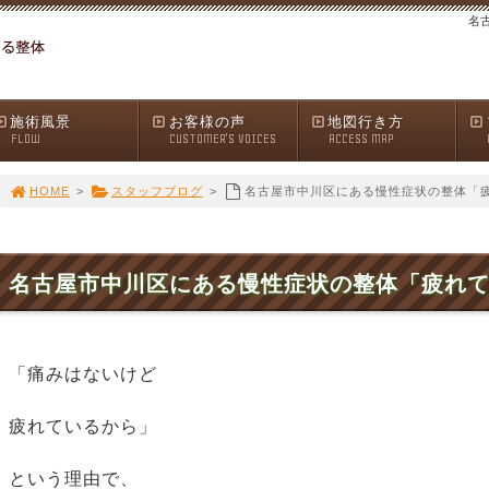
名
施術風景
お客様の声
地図行き方
FLOW
CUSTOMER'S VOICES
ACCESS MAP
HOME
>
スタッフブログ
>
名古屋市中川区にある慢性症状の整体「
名古屋市中川区にある慢性症状の整体「疲れ
「痛みはないけど
疲れているから」
という理由で、