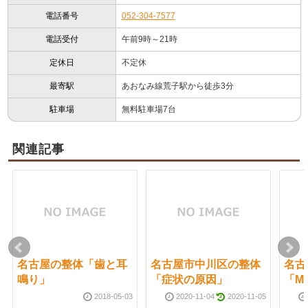
電話番号
052-304-7577
電話受付
午前9時～21時
定休日
不定休
最寄駅
あおなみ線荒子駅から徒歩3分
駐車場
無料駐車場7台
関連記事
名古屋の整体「歯と耳
名古屋市中川区の整体
名古
鳴り」
「症状の原因」
「M
2018-05-03
2020-11-04
2020-11-05