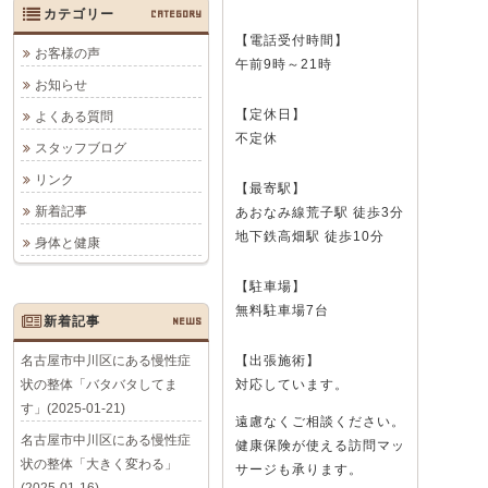
カテゴリー
CATEGORY
【電話受付時間】
お客様の声
午前9時～21時
お知らせ
【定休日】
よくある質問
不定休
スタッフブログ
リンク
【最寄駅】
新着記事
あおなみ線荒子駅 徒歩3分
地下鉄高畑駅 徒歩10分
身体と健康
【駐車場】
無料駐車場7台
新着記事
NEWS
名古屋市中川区にある慢性症
【出張施術】
状の整体「バタバタしてま
対応しています。
す」(2025-01-21)
遠慮なくご相談ください。
名古屋市中川区にある慢性症
健康保険が使える訪問マッ
状の整体「大きく変わる」
サージも承ります。