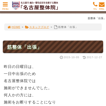
MENU
TEL
MAIL
筋整体「出張」
HOME
>
スタッフブログ
>
筋整体「出張」
筋整体「出張」
2015-10-05
2017-12-27
昨日の日曜日は、
一日中出張のため
名古屋整体院では
施術ができませんでした。
何人かの方には、
施術をお断りすることになり