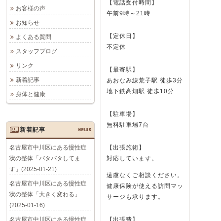
【電話受付時間】
お客様の声
午前9時～21時
お知らせ
【定休日】
よくある質問
不定休
スタッフブログ
リンク
【最寄駅】
新着記事
あおなみ線荒子駅 徒歩3分
地下鉄高畑駅 徒歩10分
身体と健康
【駐車場】
無料駐車場7台
新着記事
NEWS
名古屋市中川区にある慢性症
【出張施術】
状の整体「バタバタしてま
対応しています。
す」(2025-01-21)
遠慮なくご相談ください。
名古屋市中川区にある慢性症
健康保険が使える訪問マッ
状の整体「大きく変わる」
サージも承ります。
(2025-01-16)
名古屋市中川区にある慢性症
【出張費】