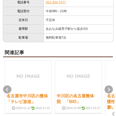
電話番号
052-304-7577
電話受付
午前9時～21時
定休日
不定休
最寄駅
あおなみ線荒子駅から徒歩3分
駐車場
無料駐車場7台
関連記事
名古屋市中川区の整体
中川区の名古屋整体
名古
「テレビ放送」
院 「BIO」
慢性
重い
2019-11-11
2019-11-12
2014-12-09
2017-12-27